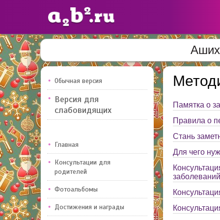
Аших
Сайты
педагогов
Метод
Обычная версия
Версия для
Добавлено — 10947
Памятка о з
Добавлен
слабовидящих
Правила о п
Стань замет
Главная
Для чего н
Консультации для
Консультаци
родителей
заболеваний
Фотоальбомы
Консультаци
Достижения и награды
Консультаци